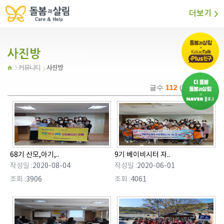
더보기
사진방
커뮤니티
글수
112
(
9
/12 page)
68기 산모,아기,..
9기 베이비시터 자..
작성일 :
2020-08-04
작성일 :
2020-06-01
조회 :
3906
조회 :
4061